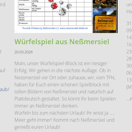
ird
un
Hi
31
09
14
Würfelspiel aus Neßmersiel
16
t
23
20.03.2026
28
Moin, unser Würfelspiel-Block ist ein riesiger
30
auf
Erfolg. Wir gehen in die nächste Auflage. Ob in
06
Nessmersiel vor Ort oder zuhause, wir, vom TFN,
13
haben für Euch einen schönen Spielblock mit
(M
laub/
tollen Bildern von Neßmersiel und natürlich auf
Plattdeutsch gestaltet. So könnt Ihr beim Spielen
..
immer an Neßmersiel denken.
Würfeln bis zum nächsten Urlaub! Ihr wisst ja .....
Meer geht immer! Kommt nach Neßmersiel und
genießt euren Urlaub!